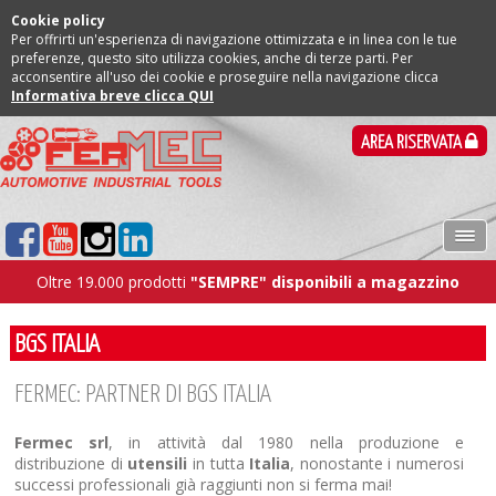
Cookie policy
Per offrirti un'esperienza di navigazione ottimizzata e in linea con le tue
preferenze, questo sito utilizza cookies, anche di terze parti. Per
acconsentire all'uso dei cookie e proseguire nella navigazione clicca
Informativa breve clicca QUI
AREA RISERVATA
Oltre 19.000 prodotti
"SEMPRE" disponibili a magazzino
BGS ITALIA
FERMEC: PARTNER DI BGS ITALIA
Fermec srl
, in attività dal 1980 nella produzione e
distribuzione di
utensili
in tutta
Italia
, nonostante i numerosi
successi professionali già raggiunti non si ferma mai!