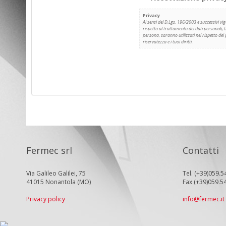
Privacy
Ai sensi del D.Lgs. 196/2003 e successivi vige
rispetto al trattamento dei dati personali, 
persona, saranno utilizzati nel rispetto dei 
riservatezza e i tuoi diritti.
Fermec srl
Contatti
Via Galileo Galilei, 75
Tel. (+39)059.5
41015 Nonantola (MO)
Fax (+39)059.5
Privacy policy
info@fermec.it