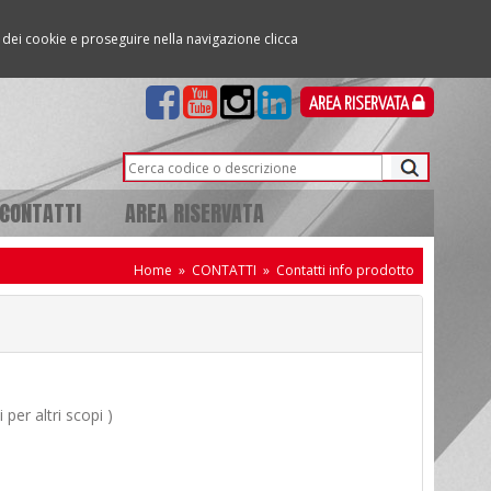
so dei cookie e proseguire nella navigazione clicca
AREA RISERVATA
CONTATTI
AREA RISERVATA
Home
»
CONTATTI
»
Contatti info prodotto
per altri scopi )