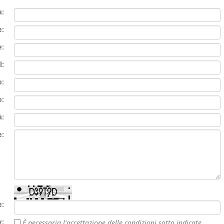
a:
:
:
l:
o:
o:
à:
:
e:
y:
È necessaria l'accettazione delle condizioni sotto indicate