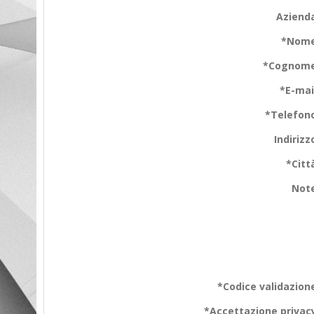
Aziend
*Nome
*Cognome
*E-mai
*Telefon
Indirizz
*Citt
Note
*Codice validazion
*Accettazione privac