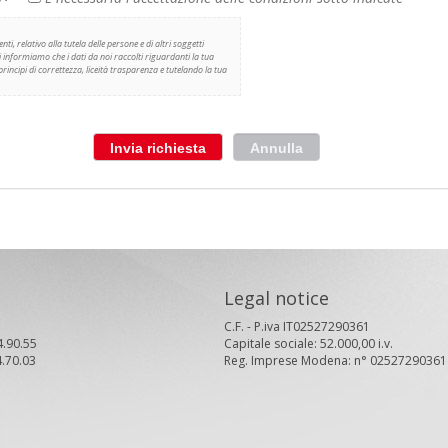
nti, relativo alla tutela delle persone e di altri soggetti
ti informiamo che i dati da noi raccolti riguardanti la tua
principi di correttezza, liceità trasparenza e tutelando la tua
Legal notice
C.F. - P.iva IT02527290361
4.90.55
Capitale sociale: 52.000,00 i.v.
4.70.03
Reg. Imprese Modena: n° 02527290361