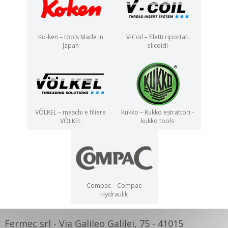
Ko-ken – tools Made in
V-Coil – filetti riportati
Japan
elicoidi
VÖLKEL – maschi e filiere
Kukko – Kukko estrattori -
VÖLKEL
kukko tools
Compac – Compac
Hydraulik
Fermec srl - Via Galileo Galilei, 75 - 41015