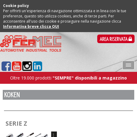
Cookie policy
Per offrirti un'esperienza di navigazione ottimizzata e in linea con le tue
preferenze, questo sito utilizza cookies, anche di terze parti. Per
acconsentire all'uso dei cookie e proseguire nella navigazione clicca
Informativa breve clicca QUI
AREA RISERVATA
Oltre 19.000 prodotti
"SEMPRE" disponibili a magazzino
KOKEN
SERIE Z