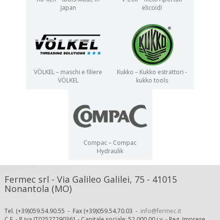
Japan
elicoidi
VÖLKEL – maschi e filiere
Kukko – Kukko estrattori -
VÖLKEL
kukko tools
Compac – Compac
Hydraulik
Fermec srl - Via Galileo Galilei, 75 - 41015
Nonantola (MO)
Tel. (+39)059.54.90.55 - Fax (+39)059.54.70.03 -
info@fermec.it
C.F. - P.iva IT02527290361 - Capitale sociale: 52.000,00 i.v. - Reg. Imprese