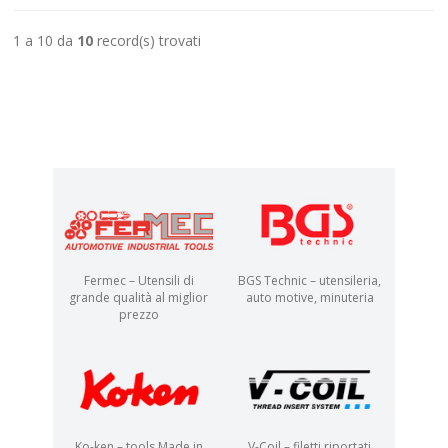
1 a 10 da
10
record(s) trovati
Fermec – Utensili di
BGS Technic – utensileria,
grande qualità al miglior
auto motive, minuteria
prezzo
Ko-ken – tools Made in
V-Coil – filetti riportati