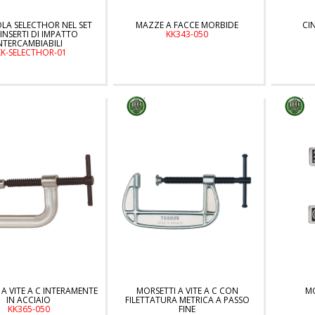
A SELECTHOR NEL SET
MAZZE A FACCE MORBIDE
CI
INSERTI DI IMPATTO
KK343-050
NTERCAMBIABILI
KK-SELECTHOR-01
A VITE A C INTERAMENTE
MORSETTI A VITE A C CON
MO
IN ACCIAIO
FILETTATURA METRICA A PASSO
KK365-050
FINE