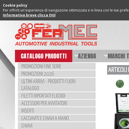
Cookie policy
Per offrirti un'esperienza di navigazione ottimizzata e in linea con le tue pref
Informativa breve clicca QUI
CATALOGO PRODOTTI
AZIENDA
MARCHI 
PROMOZIONI FINE SERIE
ARTICOLI
PROMOZIONI 2026
ULTIMI ARRIVI - PRODOTTI FUORI
CATALOGO
FILETTI RIPORTATI ELICOIDI
ACCESSORI PER AVVITATORI
INSERTI
CACCIAVITI E CHIAVI A MANO
CHIAVI