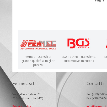
Fermec – Utensili di
BGS Technic – utensileria,
K
grande qualità al miglior
auto motive, minuteria
prezzo
Fermec srl
Contatti
Via Galileo Galilei, 75
Tel. (+39)059.5
41015 Nonantola (MO)
Fax (+39)059.5
Privacy policy
info@fermec.it