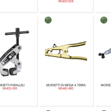
KK420-028
RSETTI PARALLELI
MORSETTI DI MESSA A TERRA
MORSET
KK432-001
KK442-400