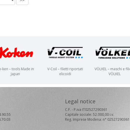
o-ken – tools Made in
V-Coil – filetti riportati
VÖLKEL – maschi e fili
Japan
elicoidi
VÖLKEL
Legal notice
C.F. - P.iva IT02527290361
4.90.55
Capitale sociale: 52.000,00 i.v.
4.70.03
Reg. Imprese Modena: n° 02527290361