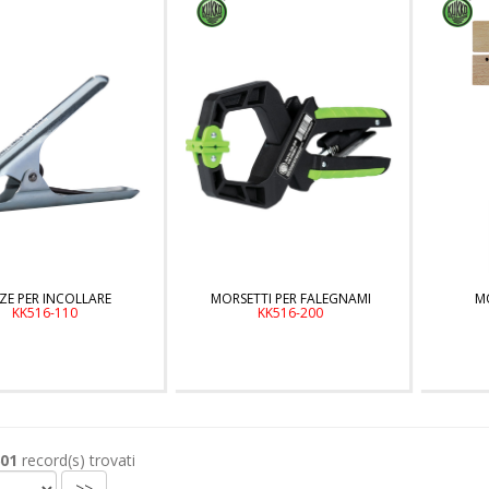
ZE PER INCOLLARE
MORSETTI PER FALEGNAMI
M
KK516-110
KK516-200
01
record(s) trovati
>>