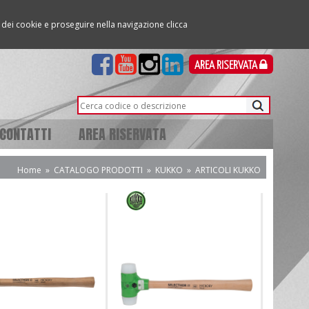
so dei cookie e proseguire nella navigazione clicca
AREA RISERVATA
CONTATTI
AREA RISERVATA
Home
»
CATALOGO PRODOTTI
»
KUKKO
»
ARTICOLI KUKKO