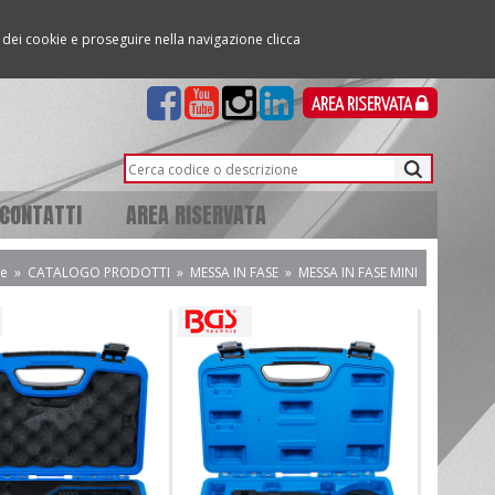
so dei cookie e proseguire nella navigazione clicca
AREA RISERVATA
CONTATTI
AREA RISERVATA
e
»
CATALOGO PRODOTTI
»
MESSA IN FASE
»
MESSA IN FASE MINI