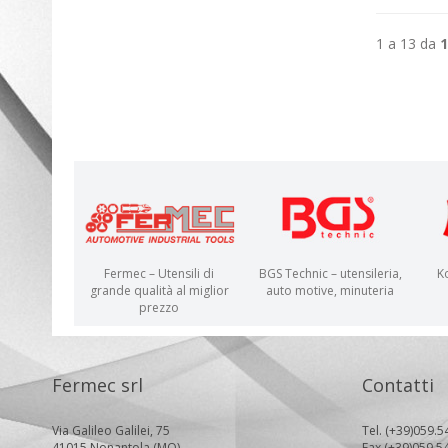
1 a 13 da
1
Fermec – Utensili di
BGS Technic – utensileria,
K
grande qualità al miglior
auto motive, minuteria
prezzo
Fermec srl
Contatti
Via Galileo Galilei, 75
Tel. (+39)059.5
41015 Nonantola (MO)
Fax (+39)059.5