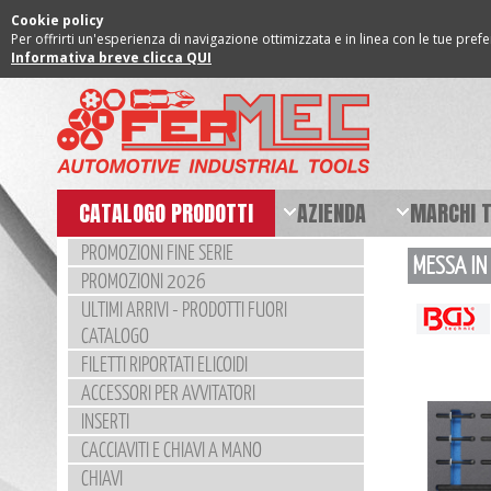
Cookie policy
Per offrirti un'esperienza di navigazione ottimizzata e in linea con le tue pref
Informativa breve clicca QUI
CATALOGO PRODOTTI
AZIENDA
MARCHI 
PROMOZIONI FINE SERIE
MESSA IN 
PROMOZIONI 2026
ULTIMI ARRIVI - PRODOTTI FUORI
CATALOGO
FILETTI RIPORTATI ELICOIDI
ACCESSORI PER AVVITATORI
INSERTI
CACCIAVITI E CHIAVI A MANO
CHIAVI