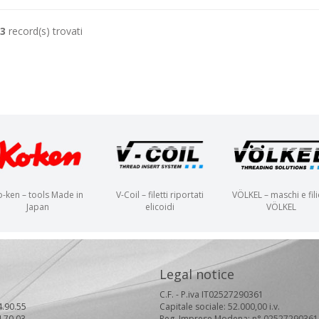
3
record(s) trovati
o-ken – tools Made in
V-Coil – filetti riportati
VÖLKEL – maschi e fili
Japan
elicoidi
VÖLKEL
Legal notice
C.F. - P.iva IT02527290361
4.90.55
Capitale sociale: 52.000,00 i.v.
4.70.03
Reg. Imprese Modena: n° 02527290361