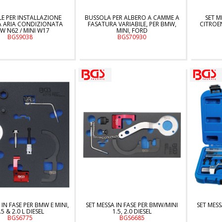
LE PER INSTALLAZIONE
BUSSOLA PER ALBERO A CAMME A
SET M
A ARIA CONDIZIONATA
FASATURA VARIABILE, PER BMW,
CITROEN
W N62 / MINI W17
MINI, FORD
BGS9038
BGS70930
 IN FASE PER BMW E MINI,
SET MESSA IN FASE PER BMW/MINI
SET MESS
.5 & 2.0 L DIESEL
1.5, 2.0 DIESEL
BGS6775
BGS6685