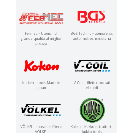
Fermec – Utensili di
BGS Technic – utensileria,
grande qualità al miglior
auto motive, minuteria
prezzo
Ko-ken – tools Made in
V-Coil – filetti riportati
Japan
elicoidi
VÖLKEL – maschi e filiere
Kukko – Kukko estrattori -
VÖLKEL
kukko tools