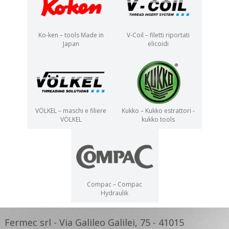
Ko-ken – tools Made in
V-Coil – filetti riportati
Japan
elicoidi
VÖLKEL – maschi e filiere
Kukko – Kukko estrattori -
VÖLKEL
kukko tools
Compac – Compac
Hydraulik
Fermec srl - Via Galileo Galilei, 75 - 41015