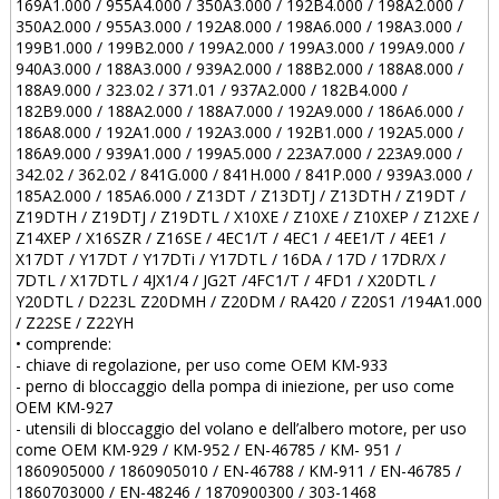
169A1.000 / 955A4.000 / 350A3.000 / 192B4.000 / 198A2.000 /
350A2.000 / 955A3.000 / 192A8.000 / 198A6.000 / 198A3.000 /
199B1.000 / 199B2.000 / 199A2.000 / 199A3.000 / 199A9.000 /
940A3.000 / 188A3.000 / 939A2.000 / 188B2.000 / 188A8.000 /
188A9.000 / 323.02 / 371.01 / 937A2.000 / 182B4.000 /
182B9.000 / 188A2.000 / 188A7.000 / 192A9.000 / 186A6.000 /
186A8.000 / 192A1.000 / 192A3.000 / 192B1.000 / 192A5.000 /
186A9.000 / 939A1.000 / 199A5.000 / 223A7.000 / 223A9.000 /
342.02 / 362.02 / 841G.000 / 841H.000 / 841P.000 / 939A3.000 /
185A2.000 / 185A6.000 / Z13DT / Z13DTJ / Z13DTH / Z19DT /
Z19DTH / Z19DTJ / Z19DTL / X10XE / Z10XE / Z10XEP / Z12XE /
Z14XEP / X16SZR / Z16SE / 4EC1/T / 4EC1 / 4EE1/T / 4EE1 /
X17DT / Y17DT / Y17DTi / Y17DTL / 16DA / 17D / 17DR/X /
7DTL / X17DTL / 4JX1/4 / JG2T /4FC1/T / 4FD1 / X20DTL /
Y20DTL / D223L Z20DMH / Z20DM / RA420 / Z20S1 /194A1.000
/ Z22SE / Z22YH
• comprende:
- chiave di regolazione, per uso come OEM KM-933
- perno di bloccaggio della pompa di iniezione, per uso come
OEM KM-927
- utensili di bloccaggio del volano e dell’albero motore, per uso
come OEM KM-929 / KM-952 / EN-46785 / KM- 951 /
1860905000 / 1860905010 / EN-46788 / KM-911 / EN-46785 /
1860703000 / EN-48246 / 1870900300 / 303-1468