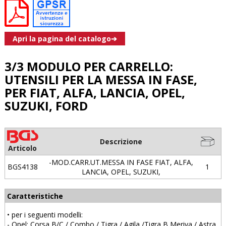
Apri la pagina del catalogo➔
3/3 MODULO PER CARRELLO:
UTENSILI PER LA MESSA IN FASE,
PER FIAT, ALFA, LANCIA, OPEL,
SUZUKI, FORD
Descrizione
Articolo
-MOD.CARR.UT.MESSA IN FASE FIAT, ALFA,
BGS4138
1
LANCIA, OPEL, SUZUKI,
Caratteristiche
• per i seguenti modelli:
- Opel: Corsa B/C / Combo / Tigra / Agila /Tigra B Meriva / Astra