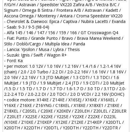
F/G/H / Astravan / Speedster VX220 Zafira A/B / Vectra B/C /
Signum / Omega B Sintra / Frontera A/B / Astravan / Kadett /
Ascona Omega / Monterey / Antara / Croma Speedster VX220
- Chevrolet & Daewoo: Epica / Captiva / Nubira Lacetti / Evanda
- Saab: 9-3 / 9-5 (98-04)
- Alfa 145 / 146 / 147 / 156 / 159 / 166 / GT Crosswagon Q4
- Fiat: Punto / Grande Punto / Bravo / Brava Marea Weekend /
Stilo / Doblò/Cargo / Multipla Idea / Panda
- Lancia: Ypsilon / Musa / Lybra / Thesis
- Suzuki: Ignis / Swift / Wagon R+
- Ford: Ka
• per motori: 1.0 12V / 1.0 16V / 1.2 16V / 1.4 /1.6 / 1.2-1.4 16V
(chain) / 2.0 / 2.0 Turbo / 2.2 DI / 2.0-2.2 16V / 1.6 16V / 1.8 16V /
2.0 16V / 2.2 16V / 1.3 JTD MultiJet / 1.3 CDTI / 1.3 TDCI / 1.6
MultiJet / 1.9 JTD / 1.9 MultiJet / 2.4 JTD / 1.9 CDTI / 2.0 MultiJet
/1.5 D / 1.5 TD / 1.7 D / 1.7 TD / 1.6-1.7 D / 3.0 TD / 3.1TD / 2.0-
2.2-2.4 TD / 2.0-2.2 DI / 2.0 TDCI / 2.0 D VCDI / 2.2 16V (DOHC)
• codice motore: X14XE / Z14XE / X16SEJ / X16XE / X16XEL /
Y16XE / Z16XE / Z16YNG / C18XEL / X18XE / X18XE1 / Z18XE /
Z18XEL / C20SEL / C20XE / X20XEV / Z20LEH / Z20LEL / Z20LER
/ Z20LET / X22SE / X22XE / Y22SE / Y22XE / Z22XE / D223L
/X10XE / Z10XE / Z10XEP / X12XE / Z12XE / Z14XEP / X20DTL /
X20DTH / X22DTH / Y20DTL / Y20DTH / Y22DTH / Y22DTR /