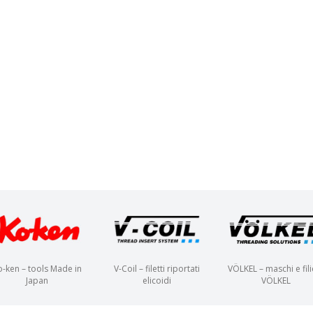
o-ken – tools Made in
V-Coil – filetti riportati
VÖLKEL – maschi e fili
Japan
elicoidi
VÖLKEL