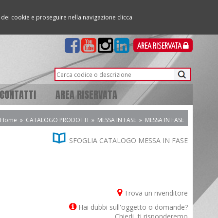
so dei cookie e proseguire nella navigazione clicca
AREA RISERVATA
CONTATTI
AREA RISERVATA
Home
»
CATALOGO PRODOTTI
»
MESSA IN FASE
»
MESSA IN FASE

SFOGLIA CATALOGO MESSA IN FASE
Trova un rivenditore
Hai dubbi sull'oggetto o domande?
Chiedi, ti risponderemo