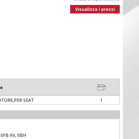
Visualizza i prezzi
ne
OTORE,PER SEAT
1
, 0FB 6V, 0BH