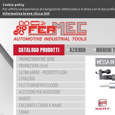
Cookie policy
Per offrirti un'esperienza di navigazione ottimizzata e in linea con le tue pref
Informativa breve clicca QUI
CATALOGO PRODOTTI
AZIENDA
MARCHI 
PROMOZIONI FINE SERIE
MESSA IN
PROMOZIONI 2026
ULTIMI ARRIVI - PRODOTTI FUORI
CATALOGO
FILETTI RIPORTATI ELICOIDI
ACCESSORI PER AVVITATORI
INSERTI
CACCIAVITI E CHIAVI A MANO
CHIAVI