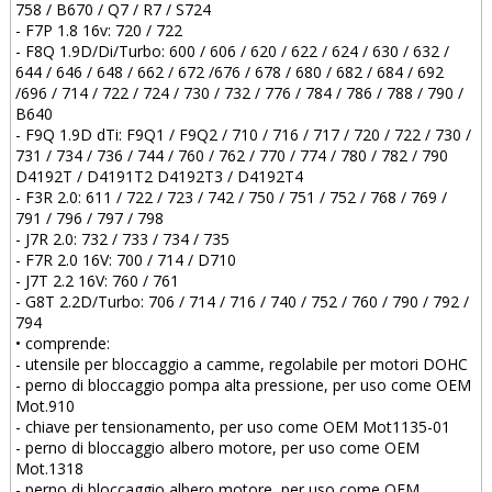
758 / B670 / Q7 / R7 / S724
- F7P 1.8 16v: 720 / 722
- F8Q 1.9D/Di/Turbo: 600 / 606 / 620 / 622 / 624 / 630 / 632 /
644 / 646 / 648 / 662 / 672 /676 / 678 / 680 / 682 / 684 / 692
/696 / 714 / 722 / 724 / 730 / 732 / 776 / 784 / 786 / 788 / 790 /
B640
- F9Q 1.9D dTi: F9Q1 / F9Q2 / 710 / 716 / 717 / 720 / 722 / 730 /
731 / 734 / 736 / 744 / 760 / 762 / 770 / 774 / 780 / 782 / 790
D4192T / D4191T2 D4192T3 / D4192T4
- F3R 2.0: 611 / 722 / 723 / 742 / 750 / 751 / 752 / 768 / 769 /
791 / 796 / 797 / 798
- J7R 2.0: 732 / 733 / 734 / 735
- F7R 2.0 16V: 700 / 714 / D710
- J7T 2.2 16V: 760 / 761
- G8T 2.2D/Turbo: 706 / 714 / 716 / 740 / 752 / 760 / 790 / 792 /
794
• comprende:
- utensile per bloccaggio a camme, regolabile per motori DOHC
- perno di bloccaggio pompa alta pressione, per uso come OEM
Mot.910
- chiave per tensionamento, per uso come OEM Mot1135-01
- perno di bloccaggio albero motore, per uso come OEM
Mot.1318
- perno di bloccaggio albero motore, per uso come OEM