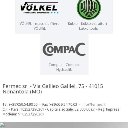
VÖLKEL – maschi e filiere
Kukko – Kukko estrattori -
VÖLKEL
kukko tools
Compac – Compac
Hydraulik
Fermec srl - Via Galileo Galilei, 75 - 41015
Nonantola (MO)
Tel. (+39)059.54.90.55 - Fax (+39)059.54.70.03 -
info@fermec.it
C.F. - P.iva IT02527290361 - Capitale sociale: 52.000,00 i.v. - Reg. Imprese
Modena: n° 02527290361