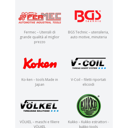
Fermec – Utensili di
BGS Technic – utensileria,
grande qualità al miglior
auto motive, minuteria
prezzo
Ko-ken – tools Made in
V-Coil – filetti riportati
Japan
elicoidi
VÖLKEL – maschi e filiere
Kukko – Kukko estrattori -
VÖLKEL
kukko tools