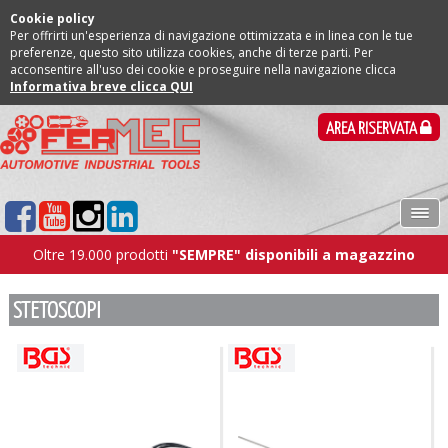
Cookie policy
Per offrirti un'esperienza di navigazione ottimizzata e in linea con le tue
preferenze, questo sito utilizza cookies, anche di terze parti. Per
acconsentire all'uso dei cookie e proseguire nella navigazione clicca
Informativa breve clicca QUI
AREA RISERVATA
Oltre 19.000 prodotti
"SEMPRE" disponibili a magazzino
STETOSCOPI