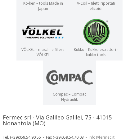
Ko-ken – tools Made in
V-Coil – filetti riportati
Japan
elicoidi
VÖLKEL – maschi e filiere
Kukko – Kukko estrattori -
VÖLKEL
kukko tools
Compac – Compac
Hydraulik
Fermec srl - Via Galileo Galilei, 75 - 41015
Nonantola (MO)
Tel. (+39)059.54.90.55 - Fax (+39)059.54.70.03 -
info@fermec.it