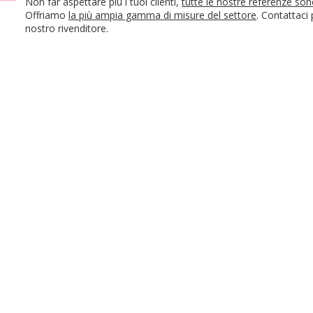
Non far aspettare più i tuoi clienti,
tutte le nostre referenze so
Offriamo
la più ampia gamma di misure del settore
. Contattaci
nostro rivenditore.