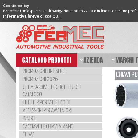
Cookie policy
Per offrirti un'esperienza di navigazione ottimizzata e in linea con le tue pref
Informativa breve clicca QUI
CATALOGO PRODOTTI
AZIENDA
MARCHI 
PROMOZIONI FINE SERIE
CHIAVI P
PROMOZIONI 2026
ULTIMI ARRIVI - PRODOTTI FUORI
CATALOGO
FILETTI RIPORTATI ELICOIDI
ACCESSORI PER AVVITATORI
INSERTI
CACCIAVITI E CHIAVI A MANO
CHIAVI