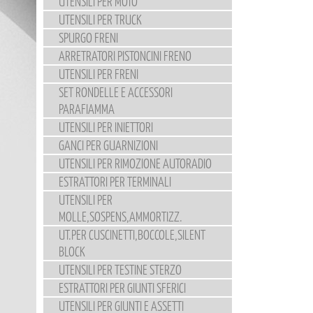
UTENSILI PER MOTO
UTENSILI PER TRUCK
SPURGO FRENI
ARRETRATORI PISTONCINI FRENO
UTENSILI PER FRENI
SET RONDELLE E ACCESSORI
PARAFIAMMA
UTENSILI PER INIETTORI
GANCI PER GUARNIZIONI
UTENSILI PER RIMOZIONE AUTORADIO
ESTRATTORI PER TERMINALI
UTENSILI PER
MOLLE,SOSPENS,AMMORTIZZ.
UT.PER CUSCINETTI,BOCCOLE,SILENT
BLOCK
UTENSILI PER TESTINE STERZO
ESTRATTORI PER GIUNTI SFERICI
UTENSILI PER GIUNTI E ASSETTI