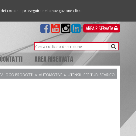
so dei cookie e proseguire nella navigazione clicca
AREA RISERVATA
CONTATTI
AREA RISERVATA
TALOGO PRODOTTI
»
AUTOMOTIVE
»
UTENSILI PER TUBI SCARICO