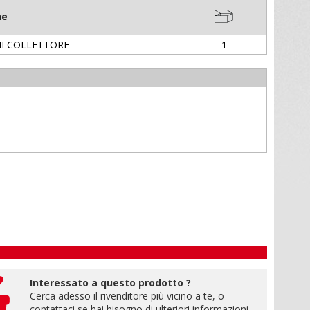
ne
NI COLLETTORE
1
Interessato a questo prodotto ?
Cerca adesso il rivenditore più vicino a te, o
contattaci se hai bisogno di ulteriori informazioni