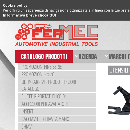
Cookie policy
Per offrirti un'esperienza di navigazione ottimizzata e in linea con le tue pref
Informativa breve clicca QUI
CATALOGO PRODOTTI
AZIENDA
MARCHI 
PROMOZIONI FINE SERIE
UTENSILI 
PROMOZIONI 2026
ULTIMI ARRIVI - PRODOTTI FUORI
CATALOGO
FILETTI RIPORTATI ELICOIDI
ACCESSORI PER AVVITATORI
INSERTI
CACCIAVITI E CHIAVI A MANO
CHIAVI