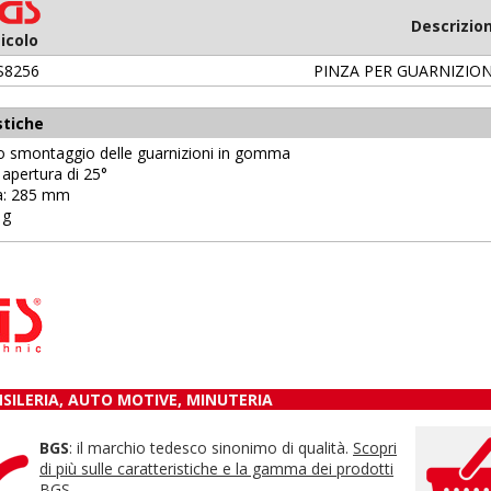
Descrizio
icolo
S8256
PINZA PER GUARNIZIO
stiche
lo smontaggio delle guarnizioni in gomma
 apertura di 25°
za: 285 mm
 g
NSILERIA, AUTO MOTIVE, MINUTERIA
BGS
: il marchio tedesco sinonimo di qualità.
Scopri
di più sulle caratteristiche e la gamma dei prodotti
BGS.