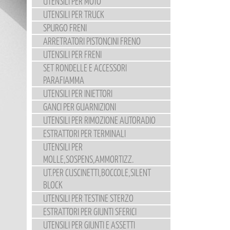
UTENSILI PER MOTO
UTENSILI PER TRUCK
SPURGO FRENI
ARRETRATORI PISTONCINI FRENO
UTENSILI PER FRENI
SET RONDELLE E ACCESSORI
PARAFIAMMA
UTENSILI PER INIETTORI
GANCI PER GUARNIZIONI
UTENSILI PER RIMOZIONE AUTORADIO
ESTRATTORI PER TERMINALI
UTENSILI PER
MOLLE,SOSPENS,AMMORTIZZ.
UT.PER CUSCINETTI,BOCCOLE,SILENT
BLOCK
UTENSILI PER TESTINE STERZO
ESTRATTORI PER GIUNTI SFERICI
UTENSILI PER GIUNTI E ASSETTI