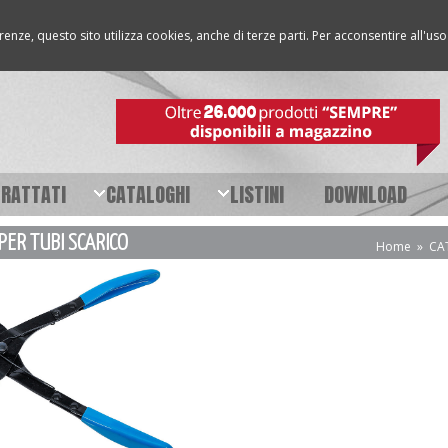
erenze, questo sito utilizza cookies, anche di terze parti. Per acconsentire all'u
TRATTATI
CATALOGHI
LISTINI
DOWNLOAD
PER TUBI SCARICO
Home
»
CA