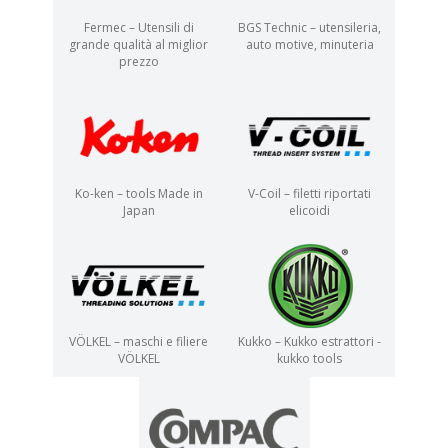
Fermec – Utensili di
BGS Technic – utensileria,
grande qualità al miglior
auto motive, minuteria
prezzo
Ko-ken – tools Made in
V-Coil – filetti riportati
Japan
elicoidi
VÖLKEL – maschi e filiere
Kukko – Kukko estrattori -
VÖLKEL
kukko tools