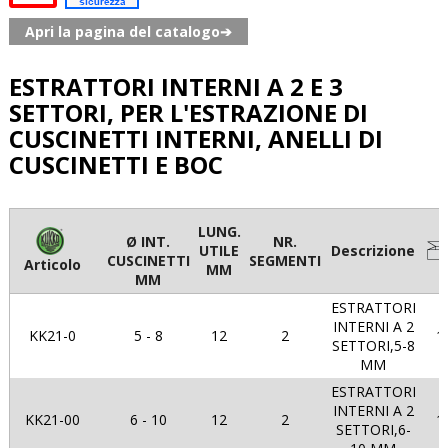
Apri la pagina del catalogo➔
ESTRATTORI INTERNI A 2 E 3
SETTORI, PER L'ESTRAZIONE DI
CUSCINETTI INTERNI, ANELLI DI
CUSCINETTI E BOC
LUNG.
Ø INT.
NR.
UTILE
Descrizione
CUSCINETTI
SEGMENTI
Articolo
MM
MM
ESTRATTORI
INTERNI A 2
KK21-0
5 - 8
12
2
1
SETTORI,5-8
MM
ESTRATTORI
INTERNI A 2
KK21-00
6 - 10
12
2
1
SETTORI,6-