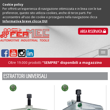
Cookie policy
Per offrirti un'esperienza di navigazione ottimizzata e in linea con le tue
preferenze, questo sito utilizza cookies, anche di terze parti. Per
acconsentire all'uso dei cookie e proseguire nella navigazione clicca
Informativa breve clicca QUI
AREA RISERVATA
Oltre 19.000 prodotti
"SEMPRE" disponibili a magazzino
ESTRATTORI UNIVERSALI