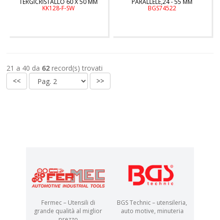
TERGICRISTALLO 60 X 50 MM
PARALLELE,24 - 55 MM
KK128-F-SW
BGS74522
21 a 40 da
62
record(s) trovati
<<
>>
Fermec – Utensili di
BGS Technic – utensileria,
grande qualità al miglior
auto motive, minuteria
prezzo