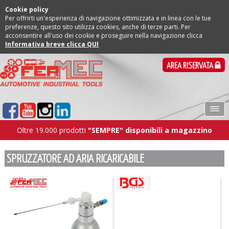
Cookie policy
Per offrirti un'esperienza di navigazione ottimizzata e in linea con le tue
preferenze, questo sito utilizza cookies, anche di terze parti. Per
acconsentire all'uso dei cookie e proseguire nella navigazione clicca
Informativa breve clicca QUI
AREA RISERVATA
Oltre 19.000 prodotti
"SEMPRE" disponibili a magazzino
SPRUZZATORE AD ARIA RICARICABILE