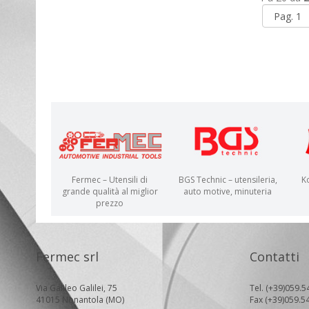
Fermec – Utensili di
BGS Technic – utensileria,
K
grande qualità al miglior
auto motive, minuteria
prezzo
Fermec srl
Contatti
Via Galileo Galilei, 75
Tel. (+39)059.5
41015 Nonantola (MO)
Fax (+39)059.5