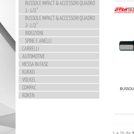
BUSSOLE IMPACT & ACCESSORI QUADRO
1-1/2"
BUSSOLE IMPACT & ACCESSORI QUADRO
2-1/2"
RIDUZIONI
SPINE E ANELLI
CARRELLI
AUTOMOTIVE
MESSA IN FASE
KUKKO
VOLKEL
COMPAC
BUSSOL
KOKEN
1 a 20 da
2