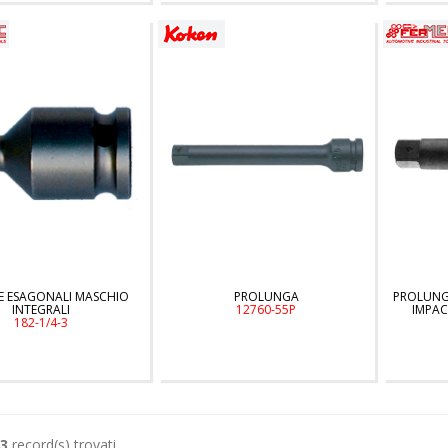
E ESAGONALI MASCHIO
PROLUNGA
PROLUNG
INTEGRALI
12760-55P
IMPAC
182-1/4-3
3
record(s) trovati