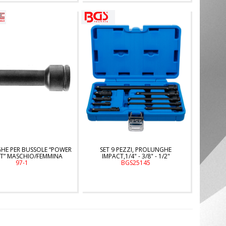
HE PER BUSSOLE “POWER
SET 9 PEZZI, PROLUNGHE
T” MASCHIO/FEMMINA
IMPACT,1/4" - 3/8" - 1/2"
97-1
BGS25145