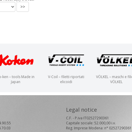
>>
o-ken – tools Made in
V-Coil – filetti riportati
VÖLKEL – maschi e fili
Japan
elicoidi
VÖLKEL
Legal notice
C.F. - P.iva IT02527290361
4.90.55
Capitale sociale: 52.000,00 i.v.
4.70.03
Reg. Imprese Modena: n° 02527290361