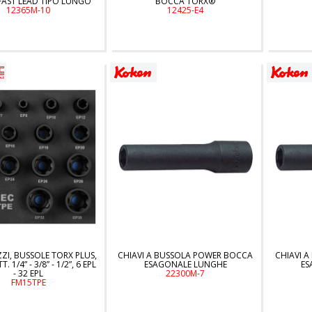
AST LEAD TIPO LUNGO
BOCCA TORX®
12365M-10
12425-E4
ZZI, BUSSOLE TORX PLUS,
CHIAVI A BUSSOLA POWER BOCCA
CHIAVI 
. 1/4” - 3/8” - 1/2”, 6 EPL
ESAGONALE LUNGHE
ES
- 32 EPL
22300M-7
FM15TPE