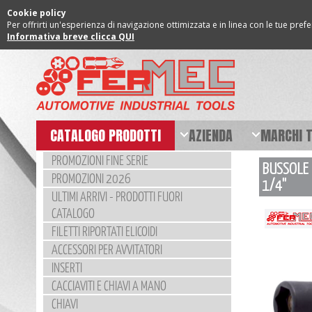
Cookie policy
Per offrirti un'esperienza di navigazione ottimizzata e in linea con le tue pref
Informativa breve clicca QUI
CATALOGO PRODOTTI
AZIENDA
MARCHI 
PROMOZIONI FINE SERIE
BUSSOLE 
PROMOZIONI 2026
1/4"
ULTIMI ARRIVI - PRODOTTI FUORI
CATALOGO
FILETTI RIPORTATI ELICOIDI
ACCESSORI PER AVVITATORI
INSERTI
CACCIAVITI E CHIAVI A MANO
CHIAVI