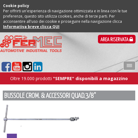
Cookie policy
Per offrirti un'esperienza di navigazione ottimizzata e in linea con le tue
preferenze, questo sito utilizza cookies, anche di terze parti. Per
acconsentire all'uso dei cookie e proseguire nella navigazione clicca
Informativa breve clicca QUI
AREA RISERVATA
Oltre 19.000 prodotti
"SEMPRE" disponibili a magazzino
BUSSOLE CROM. & ACCESSORI QUAD.3/8"