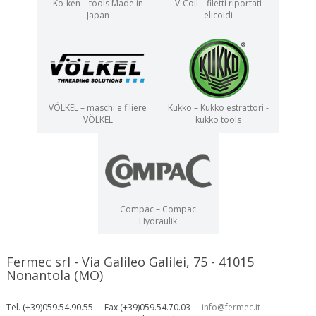
Ko-ken – tools Made in
V-Coil – filetti riportati
Japan
elicoidi
VÖLKEL – maschi e filiere
Kukko – Kukko estrattori -
VÖLKEL
kukko tools
Compac – Compac
Hydraulik
Fermec srl - Via Galileo Galilei, 75 - 41015
Nonantola (MO)
Tel. (+39)059.54.90.55 - Fax (+39)059.54.70.03 -
info@fermec.it