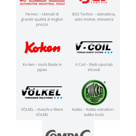
Fermec – Utensili di
BGS Technic – utensileria,
grande qualità al miglior
auto motive, minuteria
prezzo
Ko-ken – tools Made in
V-Coil – filetti riportati
Japan
elicoidi
VÖLKEL – maschi e filiere
Kukko – Kukko estrattori -
VÖLKEL
kukko tools