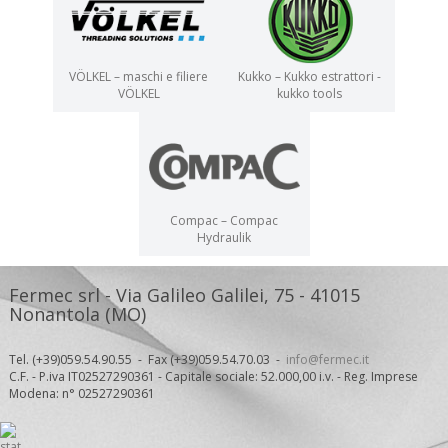
VÖLKEL – maschi e filiere
Kukko – Kukko estrattori -
VÖLKEL
kukko tools
Compac – Compac
Hydraulik
Fermec srl - Via Galileo Galilei, 75 - 41015
Nonantola (MO)
Tel. (+39)059.54.90.55 - Fax (+39)059.54.70.03 -
info@fermec.it
C.F. - P.iva IT02527290361 - Capitale sociale: 52.000,00 i.v. - Reg. Imprese
Modena: n° 02527290361