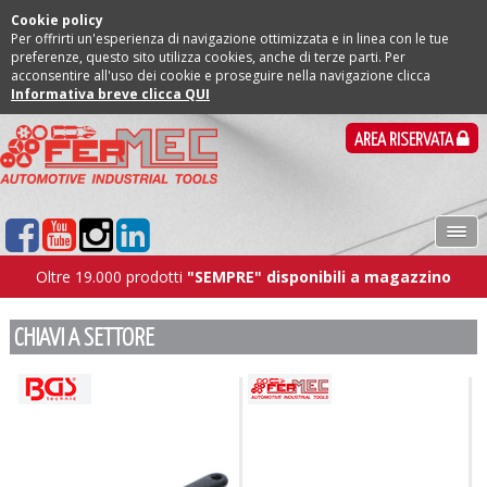
Cookie policy
Per offrirti un'esperienza di navigazione ottimizzata e in linea con le tue
preferenze, questo sito utilizza cookies, anche di terze parti. Per
acconsentire all'uso dei cookie e proseguire nella navigazione clicca
Informativa breve clicca QUI
AREA RISERVATA
Oltre 19.000 prodotti
"SEMPRE" disponibili a magazzino
CHIAVI A SETTORE