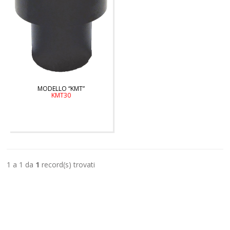
MODELLO “KMT”
KMT30
1 a 1 da
1
record(s) trovati