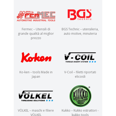
Fermec – Utensili di
BGS Technic – utensileria,
grande qualità al miglior
auto motive, minuteria
prezzo
Ko-ken – tools Made in
V-Coil – filetti riportati
Japan
elicoidi
VÖLKEL – maschi e filiere
Kukko – Kukko estrattori -
VÖLKEL
kukko tools