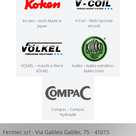
Ko-ken – tools Made in
V-Coil – filetti riportati
Japan
elicoidi
VÖLKEL – maschi e filiere
Kukko – Kukko estrattori -
VÖLKEL
kukko tools
Compac – Compac
Hydraulik
Fermec srl - Via Galileo Galilei, 75 - 41015