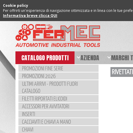
Cookie policy
Per offrirti un'esperienza di navigazione ottimizzata e in linea con le tue pref
Informativa breve clicca QUI
CATALOGO PRODOTTI
AZIENDA
MARCHI 
PROMOZIONI FINE SERIE
RIVETTATR
PROMOZIONI 2026
ULTIMI ARRIVI - PRODOTTI FUORI
CATALOGO
FILETTI RIPORTATI ELICOIDI
ACCESSORI PER AVVITATORI
INSERTI
CACCIAVITI E CHIAVI A MANO
CHIAVI