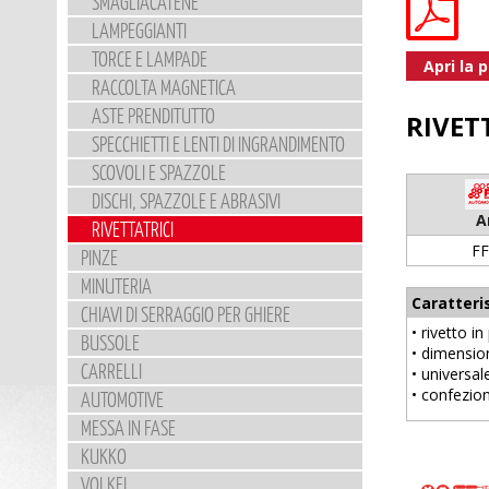
SMAGLIACATENE
LAMPEGGIANTI
TORCE E LAMPADE
Apri la 
RACCOLTA MAGNETICA
ASTE PRENDITUTTO
RIVET
SPECCHIETTI E LENTI DI INGRANDIMENTO
SCOVOLI E SPAZZOLE
DISCHI, SPAZZOLE E ABRASIVI
A
RIVETTATRICI
F
PINZE
MINUTERIA
Caratteri
CHIAVI DI SERRAGGIO PER GHIERE
• rivetto i
BUSSOLE
• dimensio
CARRELLI
• universal
• confezio
AUTOMOTIVE
MESSA IN FASE
KUKKO
VOLKEL