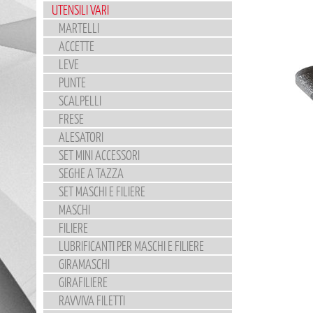
UTENSILI VARI
MARTELLI
ACCETTE
LEVE
PUNTE
SCALPELLI
FRESE
ALESATORI
SET MINI ACCESSORI
SEGHE A TAZZA
SET MASCHI E FILIERE
MASCHI
FILIERE
LUBRIFICANTI PER MASCHI E FILIERE
GIRAMASCHI
GIRAFILIERE
RAVVIVA FILETTI