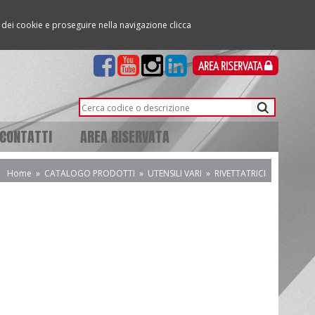
so dei cookie e proseguire nella navigazione clicca
AREA RISERVATA
CONTATTI
AREA RISERVATA
Home
»
CATALOGO PRODOTTI
»
UTENSILI VARI
»
RIVETTATRICI