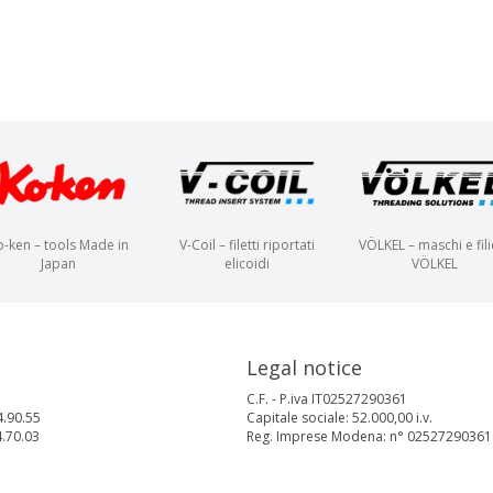
o-ken – tools Made in
V-Coil – filetti riportati
VÖLKEL – maschi e fili
Japan
elicoidi
VÖLKEL
Legal notice
C.F. - P.iva IT02527290361
4.90.55
Capitale sociale: 52.000,00 i.v.
4.70.03
Reg. Imprese Modena: n° 02527290361