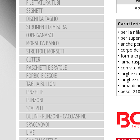
FILETTATURA TUBI
BG
SEGHETTI
DISCHI DA TAGLIO
Caratteri
STRUMENTI DI MISURA
• per la ri
COPRIGANASCE
• per superf
MORSE DA BANCO
• anche per
• corpo dell
STRETTOI E MORSETTI
• forma e
CUTTER
• lama rasp
RASCHIETTI E SPATOLE
• con vite 
• larghezz
FORBICI E CESOIE
• lunghezz
TAGLIA BULLONI
• lama di 
PINZETTE
• peso: 21
PUNZONI
SCALPELLI
BULINI - PUNZONI - CACCIASPINE
SPACCADADI
LIME