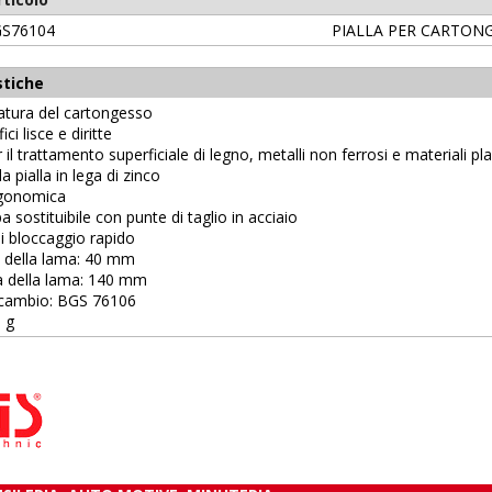
S76104
PIALLA PER CARTON
stiche
filatura del cartongesso
ici lisce e diritte
 il trattamento superficiale di legno, metalli non ferrosi e materiali pla
a pialla in lega di zinco
rgonomica
a sostituibile con punte di taglio in acciaio
di bloccaggio rapido
a della lama: 40 mm
a della lama: 140 mm
ricambio: BGS 76106
0 g