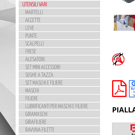
UTENSILI VARI
MARTELLI
ACCETTE
LEVE
PUNTE
SCALPELLI
FRESE
ALESATORI
SET MINI ACCESSORI
SEGHE A TAZZA
SET MASCHI E FILIERE
MASCHI
FILIERE
LUBRIFICANTI PER MASCHI E FILIERE
PIALL
GIRAMASCHI
GIRAFILIERE
RAVVIVA FILETTI
A