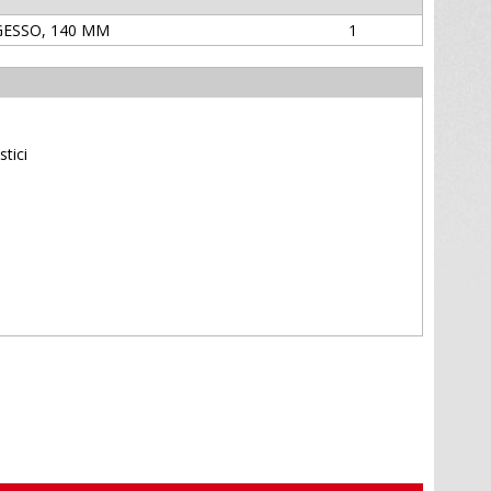
GESSO, 140 MM
1
stici