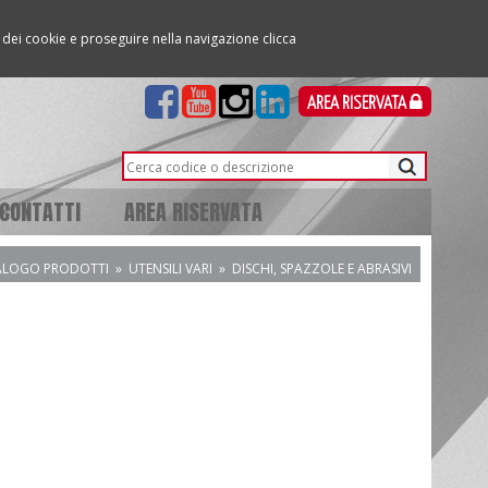
so dei cookie e proseguire nella navigazione clicca
AREA RISERVATA
CONTATTI
AREA RISERVATA
ALOGO PRODOTTI
»
UTENSILI VARI
»
DISCHI, SPAZZOLE E ABRASIVI