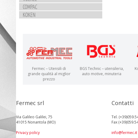
COMPAC
KOKEN
Fermec – Utensili di
BGS Technic – utensileria,
K
grande qualità al miglior
auto motive, minuteria
prezzo
Fermec srl
Contatti
Via Galileo Galilei, 75
Tel. (+39)059.5
41015 Nonantola (MO)
Fax (+39)059.5
Privacy policy
info@fermec.it