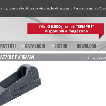
erenze, questo sito utilizza cookies, anche di terze parti. Per acconsentire all'u
TRATTATI
CATALOGHI
LISTINI
DOWNLOAD
PAZZOLE E ABRASIVI
Home
»
CAT