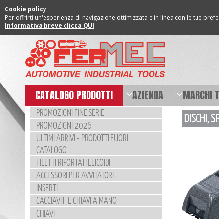
Cookie policy
Per offrirti un'esperienza di navigazione ottimizzata e in linea con le tue pref
Informativa breve clicca QUI
CATALOGO PRODOTTI
AZIENDA
MARCHI 
PROMOZIONI FINE SERIE
DISCHI, S
PROMOZIONI 2026
ULTIMI ARRIVI - PRODOTTI FUORI
CATALOGO
FILETTI RIPORTATI ELICOIDI
ACCESSORI PER AVVITATORI
INSERTI
CACCIAVITI E CHIAVI A MANO
CHIAVI