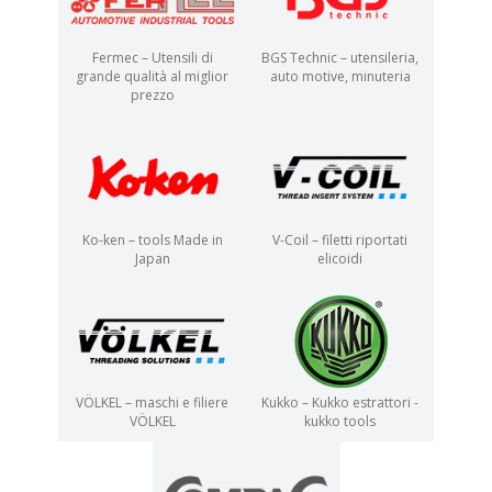
Fermec – Utensili di
BGS Technic – utensileria,
grande qualità al miglior
auto motive, minuteria
prezzo
Ko-ken – tools Made in
V-Coil – filetti riportati
Japan
elicoidi
VÖLKEL – maschi e filiere
Kukko – Kukko estrattori -
VÖLKEL
kukko tools