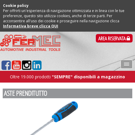
Cookie policy
Per offrirti un'esperienza di navigazione ottimizzata e in linea con le tue
preferenze, questo sito utilizza cookies, anche di terze parti. Per
acconsentire all'uso dei cookie e proseguire nella navigazione clicca
Informativa breve clicca QUI
AREA RISERVATA
Oltre 19.000 prodotti
"SEMPRE" disponibili a magazzino
ASTE PRENDITUTTO