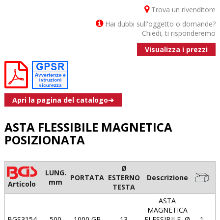
Trova un rivenditore
Hai dubbi sull'oggetto o domande?
Chiedi, ti risponderemo
Visualizza i prezzi
Apri la pagina del catalogo➔
ASTA FLESSIBILE MAGNETICA
POSIZIONATA
Ø
LUNG.
PORTATA
ESTERNO
Descrizione
mm
Articolo
TESTA
ASTA
MAGNETICA
BGS3154
500
1000 GR
13
FLESSIBILE, Ø
1