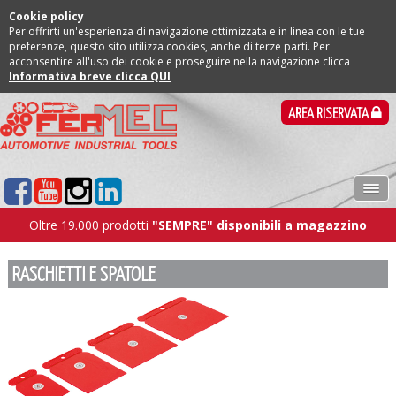
Cookie policy
Per offrirti un'esperienza di navigazione ottimizzata e in linea con le tue
preferenze, questo sito utilizza cookies, anche di terze parti. Per
acconsentire all'uso dei cookie e proseguire nella navigazione clicca
Informativa breve clicca QUI
AREA RISERVATA
Oltre 19.000 prodotti
"SEMPRE" disponibili a magazzino
RASCHIETTI E SPATOLE