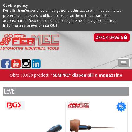
Cookie policy
Per offrirti un'esperienza di navigazione ottimizzata e in linea con le tue
preferenze, questo sito utilizza cookies, anche di terze parti. Per
acconsentire all'uso dei cookie e proseguire nella navigazione clicca
Informativa breve clicca QUI
AREA RISERVATA
Oltre 19.000 prodotti
"SEMPRE" disponibili a magazzino
LEVE