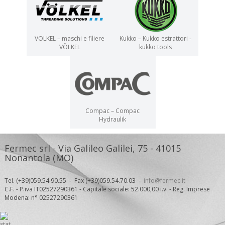
VÖLKEL – maschi e filiere
Kukko – Kukko estrattori -
VÖLKEL
kukko tools
Compac – Compac
Hydraulik
Fermec srl - Via Galileo Galilei, 75 - 41015
Nonantola (MO)
Tel. (+39)059.54.90.55 - Fax (+39)059.54.70.03 -
info@fermec.it
C.F. - P.iva IT02527290361 - Capitale sociale: 52.000,00 i.v. - Reg. Imprese
Modena: n° 02527290361