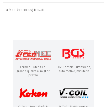
1 a 9 da
9
record(s) trovati
Fermec – Utensili di
BGS Technic – utensileria,
grande qualità al miglior
auto motive, minuteria
prezzo
Ko-ken – tools Made in
V-Coil – filetti riportati