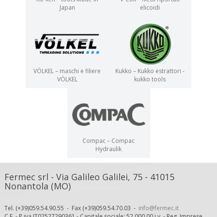
Japan
elicoidi
VÖLKEL – maschi e filiere
Kukko – Kukko estrattori -
VÖLKEL
kukko tools
Compac – Compac
Hydraulik
Fermec srl - Via Galileo Galilei, 75 - 41015
Nonantola (MO)
Tel. (+39)059.54.90.55 - Fax (+39)059.54.70.03 -
info@fermec.it
C.F. - P.iva IT02527290361 - Capitale sociale: 52.000,00 i.v. - Reg. Imprese