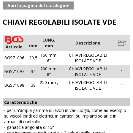
Apri la pagina del catalogo➔
CHIAVI REGOLABILI ISOLATE VDE
LUNG.
Descrizione
mm
mm
Articolo
150 mm,
CHIAVI REGOLABILI
BGS71096
20,5
1
6”
ISOLATE VDE
200 mm,
CHIAVI REGOLABILI
BGS71097
34
1
8”
ISOLATE VDE
250 mm ,
CHIAVI REGOLABILI
BGS71098
38
1
1
ISOLATE VDE
Caratteristiche
• per un'ampia gamma di lavori in vari luoghi, come ad esempio
su veicoli ibridi ed elettrici, in cantieri, su impianti solari e in
armadi di controllo
• ganascia angolata di 15°
• con isolamento multistrato a 2 colori (giallo, rosso)