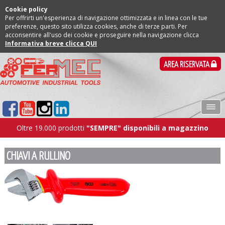
Cookie policy
Per offrirti un'esperienza di navigazione ottimizzata e in linea con le tue
preferenze, questo sito utilizza cookies, anche di terze parti. Per
acconsentire all'uso dei cookie e proseguire nella navigazione clicca
Informativa breve clicca QUI
AREA RISERVATA
Oltre 19.000 prodotti
"SEMPRE" disponibili a magazzino
CHIAVI A RULLINO