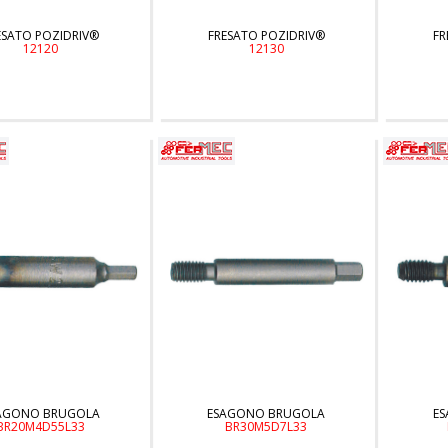
ESATO POZIDRIV®
FRESATO POZIDRIV®
FR
12120
12130
AGONO BRUGOLA
ESAGONO BRUGOLA
E
BR20M4D55L33
BR30M5D7L33