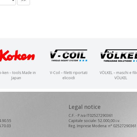
o-ken – tools Made in
V-Coil – filetti riportati
VÖLKEL – maschi e fili
Japan
elicoidi
VÖLKEL
Legal notice
C.F. - P.iva IT02527290361
4.90.55
Capitale sociale: 52.000,00 i.v.
4.70.03
Reg. Imprese Modena: n° 02527290361