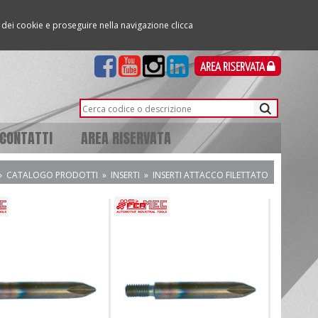
so dei cookie e proseguire nella navigazione clicca
AREA RISERVATA
CONTATTI
AREA RISERVATA
»
CATALOGO PRODOTTI
»
INSERTI
»
INSERTI ATTACCO FILETTATO