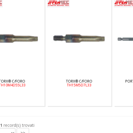
TORX® C/FORO
TORX® C/FORO
PORT
TH10M4D55L33
TH15M5D7L33
1
record(s) trovati
>>