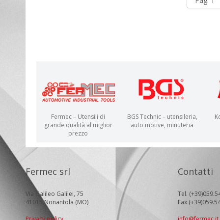
Fermec – Utensili di
BGS Technic – utensileria,
K
grande qualità al miglior
auto motive, minuteria
prezzo
Fermec srl
Contatti
Via Galileo Galilei, 75
Tel. (+39)059.5
41015 Nonantola (MO)
Fax (+39)059.5
Privacy policy
info@fermec.it