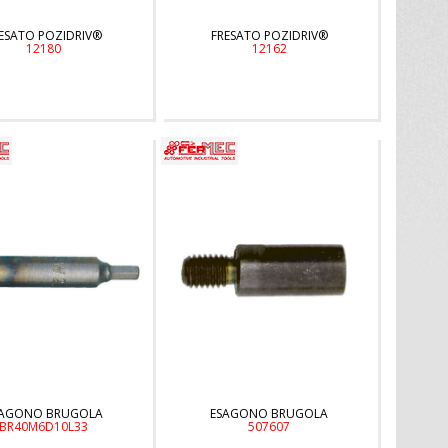
ESATO POZIDRIV®
FRESATO POZIDRIV®
12180
12162
SAGONO BRUGOLA
ESAGONO BRUGOLA
BR40M6D10L33
507607