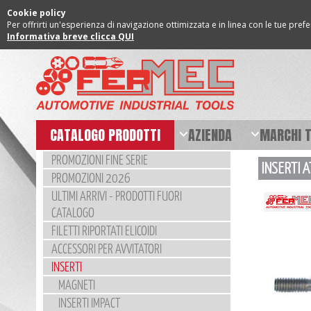
Cookie policy
Per offrirti un'esperienza di navigazione ottimizzata e in linea con le tue pref
Informativa breve clicca QUI
CATALOGO PRODOTTI
AZIENDA
MARCHI 
PROMOZIONI FINE SERIE
INSERTI 
PROMOZIONI 2026
ULTIMI ARRIVI - PRODOTTI FUORI
CATALOGO
FILETTI RIPORTATI ELICOIDI
ACCESSORI PER AVVITATORI
INSERTI
MAGNETI
INSERTI IMPACT