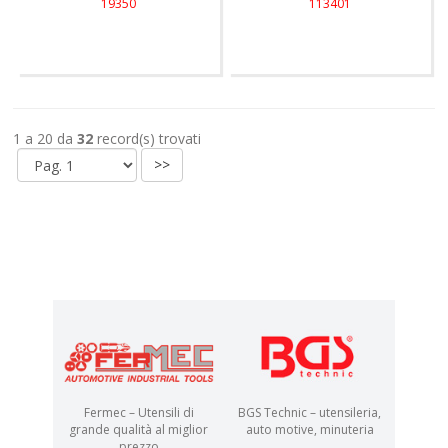
19350
113401
1 a 20 da
32
record(s) trovati
>>
Fermec – Utensili di
BGS Technic – utensileria,
grande qualità al miglior
auto motive, minuteria
prezzo