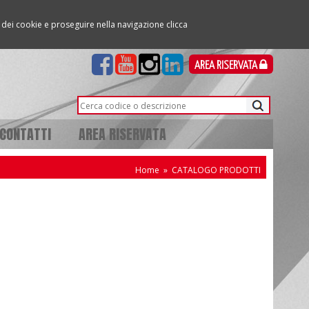
so dei cookie e proseguire nella navigazione clicca
AREA RISERVATA
CONTATTI
AREA RISERVATA
Home
»
CATALOGO PRODOTTI