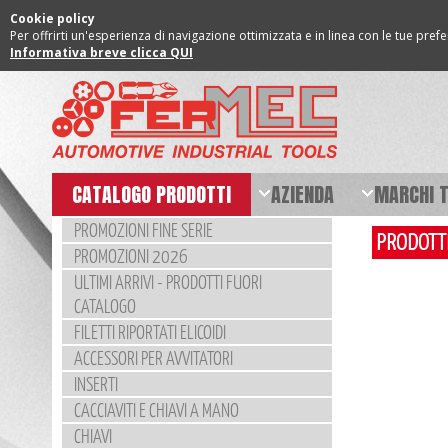
Cookie policy
Per offrirti un'esperienza di navigazione ottimizzata e in linea con le tue pref
Informativa breve clicca QUI
CATALOGO PRODOTTI
AZIENDA
MARCHI 
PROMOZIONI FINE SERIE
PRODOTT
PROMOZIONI 2026
ULTIMI ARRIVI - PRODOTTI FUORI
CATALOGO
FILETTI RIPORTATI ELICOIDI
ACCESSORI PER AVVITATORI
INSERTI
CACCIAVITI E CHIAVI A MANO
CHIAVI